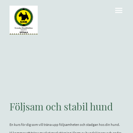
Följsam och stabil hund
En kurs för dig som vill träna upp följsamheten och stadgan hos din hund.
Vi kommer att träna mycket med störning i form av hundekipage och andra