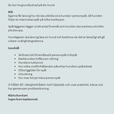
Du bör ha grundlydnad på din hund.
Mål
Ägarna får lära sig hur de ska utbilda sina hundar i personspår, då hunden
följer en människas spår på olika marktyper.
Spårläggaren lägger ut ett antal föremål som hunden ska markera och/eller
plocka upp.
Hundägaren ska lära sig läsa sin hund och bedöma när det är lämpligt att gå
vidare i svårighetsgraderna.
Innehåll
Skillnad sök/föremålssök/personspår/viltspår
Markbunden/luftburen vittring
Hundens luktsinne
Hur olika vindförhållanden påverkar hundens spårarbete
Olika liggtider för spår
Utrustning
Hur man börjar träna personspår
V
och visar praktiskt, tränar och
i håller till i skogsområden runt Uppsala
har gemensam problemlösning.
Nästa kurstart
Ingen kurs inplanerad.