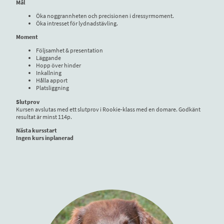
Mål
Öka noggrannheten och precisionen i dressyrmoment.
Öka intresset för lydnadstävling.
Moment
Följsamhet & presentation
Läggande
Hopp över hinder
Inkallning
Hålla apport
Platsliggning
Slutprov
Kursen avslutas med ett slutprov i Rookie-klass med en domare. Godkänt
resultat är minst 114p.
Nästa kursstart
Ingen kurs inplanerad